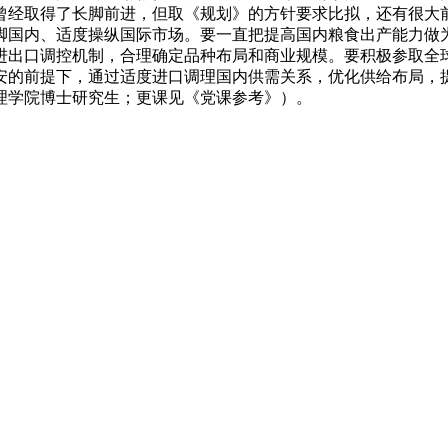
曾经取得了长脚前进，但取《规划》的方针要求比拟，还有很大
脚国内、适度操纵国际市场。要一直把提高国内粮食出产能力做
进出口调控机制，合理确定品种布局和商业规模。要积极参取全
安的前提下，通过适度进口调理国内供需关系，优化供给布局，
理学院博士研究生；更课见《党课参考》）。