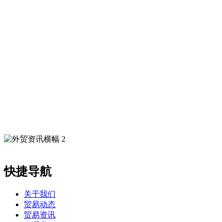
快捷导航
关于我们
贸易动态
贸易资讯