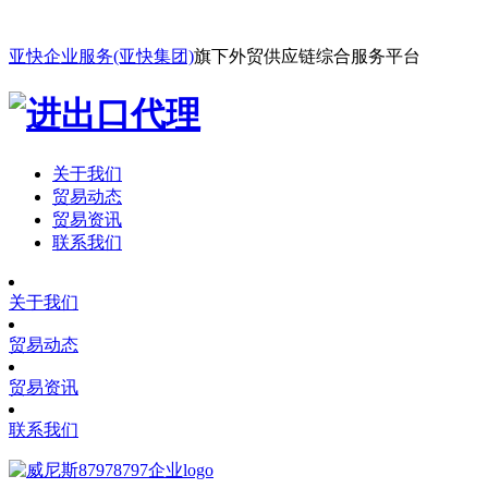
亚快企业服务(亚快集团)
旗下外贸供应链综合服务平台
关于我们
贸易动态
贸易资讯
联系我们
关于我们
贸易动态
贸易资讯
联系我们