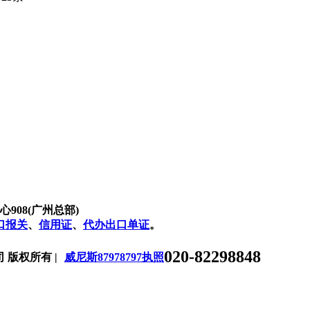
08(广州总部)
口报关
、
信用证
、
代办出口单证
。
020-82298848
司 版权所有 |
威尼斯87978797执照