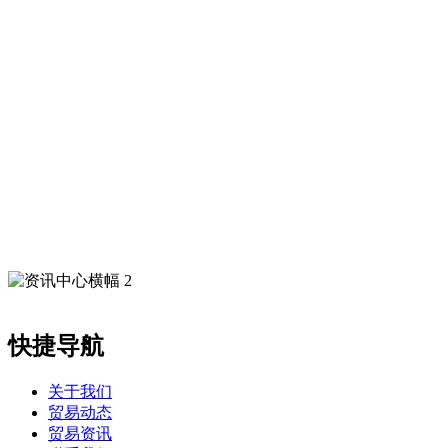
快捷导航
关于我们
贸易动态
贸易资讯