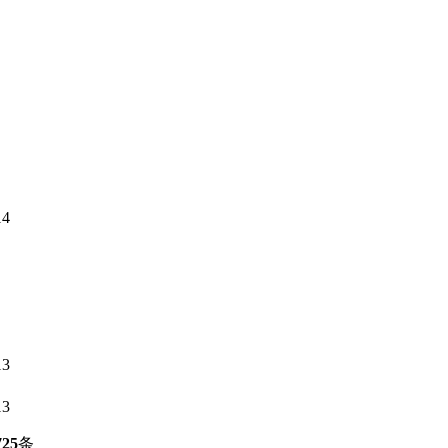
14
13
13
725
条