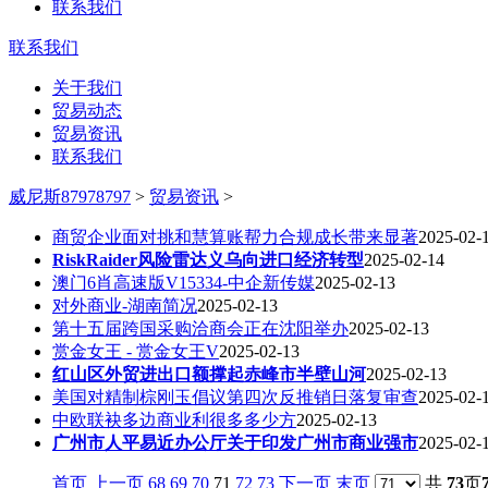
联系我们
联系我们
关于我们
贸易动态
贸易资讯
联系我们
威尼斯87978797
>
贸易资讯
>
商贸企业面对挑和慧算账帮力合规成长带来显著
2025-02-
RiskRaider风险雷达义乌向进口经济转型
2025-02-14
澳门6肖高速版V15334-中企新传媒
2025-02-13
对外商业-湖南简况
2025-02-13
第十五届跨国采购洽商会正在沈阳举办
2025-02-13
赏金女王 - 赏金女王V
2025-02-13
红山区外贸进出口额撑起赤峰市半壁山河
2025-02-13
美国对精制棕刚玉倡议第四次反推销日落复审查
2025-02-
中欧联袂多边商业利很多多少方
2025-02-13
广州市人平易近办公厅关于印发广州市商业强市
2025-02-
首页
上一页
68
69
70
71
72
73
下一页
末页
共
73
页